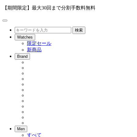
【期間限定】最大30回まで分割手数料無料
メ
ニ
検
検索
ュ
索
Watches
ー
限定セール
を
新商品
開
閉
Brand
Men
すべて