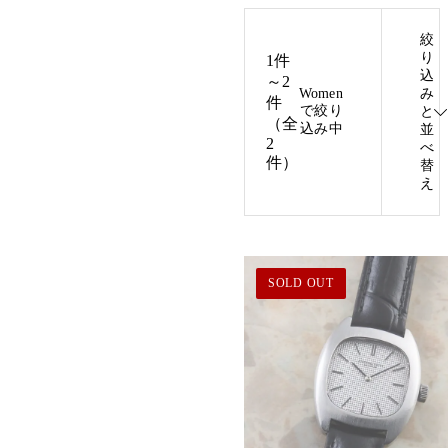
絞
り
1件
込
～2
Women
み
件
で絞り
と
（全
込み中
並
2
べ
件）
替
え
SOLD OUT