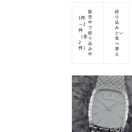
販
絞
売
り
1件
中
込
～2
で
み
件
絞
と
（全
り
並
2
込
べ
件）
み
替
中
え