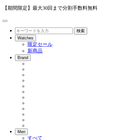
【期間限定】最大30回まで分割手数料無料
メ
ニ
検
検索
ュ
索
Watches
ー
限定セール
を
新商品
開
閉
Brand
Men
すべて