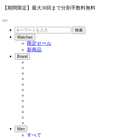
【期間限定】最大30回まで分割手数料無料
メ
ニ
検
検索
ュ
索
Watches
ー
限定セール
を
新商品
開
閉
Brand
Men
すべて