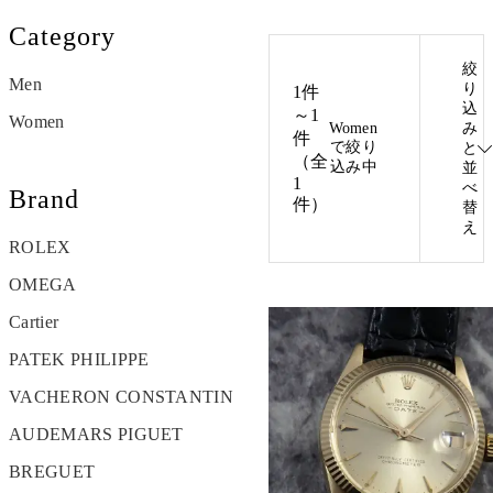
Category
絞
Men
り
1件
込
～1
Women
Women
み
件
で絞り
と
（全
込み中
並
1
べ
Brand
件）
替
え
ROLEX
OMEGA
Cartier
PATEK PHILIPPE
VACHERON CONSTANTIN
AUDEMARS PIGUET
BREGUET