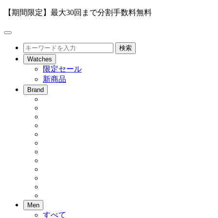
【期間限定】最大30回まで分割手数料無料
メ
ニ
検
検索
ュ
索
Watches
ー
限定セール
を
新商品
開
閉
Brand
Men
すべて