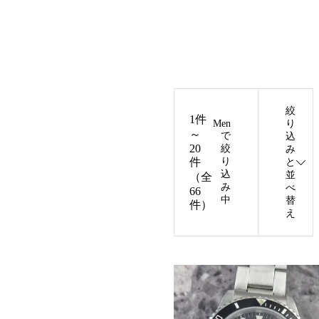
絞
1件
Men
り
～
で
込
20
絞
み
件
り
と
込
並
（全
み
べ
66
中
替
件）
え