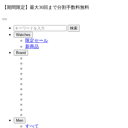
【期間限定】最大30回まで分割手数料無料
メ
ニ
検
検索
ュ
索
Watches
ー
限定セール
を
新商品
開
閉
Brand
Men
すべて