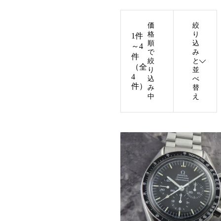
価
絞
格
り
1件
順
込
～4
で
み
件
絞
と
（全
り
並
4
込
べ
件）
み
替
中
え