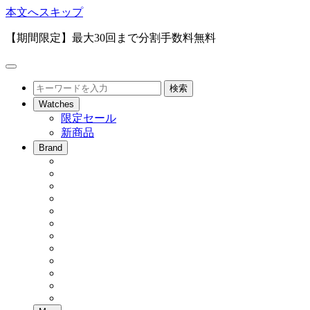
本文へスキップ
【期間限定】最大30回まで分割手数料無料
メ
ニ
検
検索
ュ
索
Watches
ー
限定セール
を
新商品
開
閉
Brand