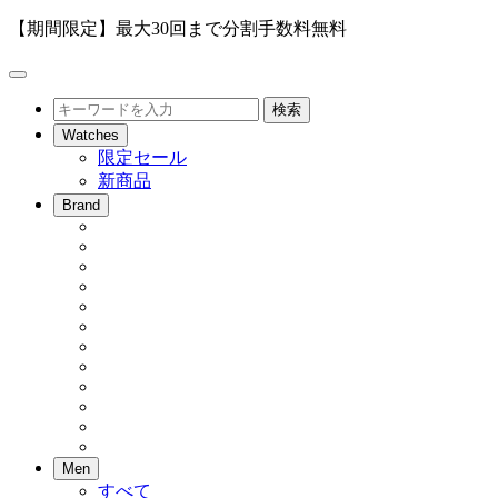
【期間限定】最大30回まで分割手数料無料
メ
ニ
検
検索
ュ
索
Watches
ー
限定セール
を
新商品
開
閉
Brand
Men
すべて