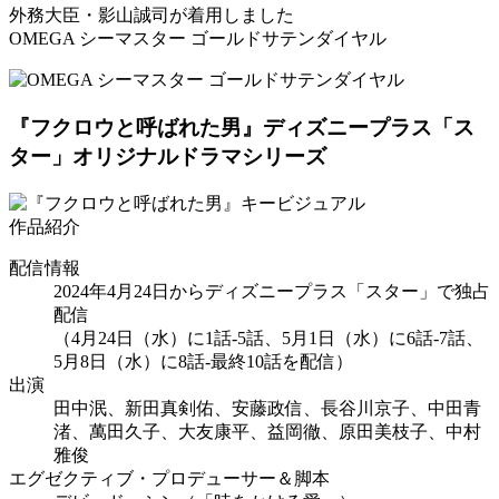
外務大臣・影山誠司が着用しました
OMEGA シーマスター ゴールドサテンダイヤル
『フクロウと呼ばれた男』
ディズニープラス「ス
ター」オリジナルドラマシリーズ
作品紹介
配信情報
2024年4月24日からディズニープラス「スター」で独占
配信
（4月24日（水）に1話-5話、5月1日（水）に6話-7話、
5月8日（水）に8話-最終10話を配信）
出演
田中泯、新田真剣佑、安藤政信、長谷川京子、中田青
渚、萬田久子、大友康平、益岡徹、原田美枝子、中村
雅俊
エグゼクティブ・プロデューサー＆脚本