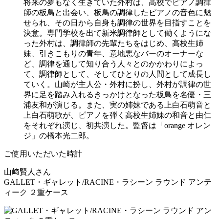
将来の夢もなく生きていた外村は、高校でピアノ調律
師の板鳥と出会い、板鳥の調律したピアノの音色に魅
せられ、その日から自身も調律の世界を目指すことを
決意。専門学校を出て新米調律師として働くようにな
った外村は、調律師の先輩たちをはじめ、高校生姉
妹、引きこもりの青年、意地悪なバーのオーナーな
ど、調律を通して知り合う人々とのかかわりによっ
て、調律師として、そしてひとりの人間として成長し
ていく。山崎が主人公・外村に扮し、外村が調律の世
界に足を踏み入れるきっかけとなった板鳥を名優・三
浦友和が演じる。また、実の姉妹である上白石萌音と
上白石萌歌が、ピアノを弾く高校生姉妹の和音と由仁
をそれぞれ演じ、初共演した。監督は「orange オレン
ジ」の橋本光二郎。
ご使用いただいた時計
山﨑賢人さん
GALLET・ギャレット/RACINE・ラシーン ラウンド アンテ
ィーク ２重ケース