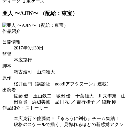
亜人 〜AJIN〜
（配給：東宝）
作品紹介
公開情報
2017年9月30日
監督
本広克行
脚本
瀬古浩司 山浦雅大
原作
桜井画門（講談社「good!アフタヌーン」連載）
出演者
佐藤 健 玉山鉄二 城田 優 千葉雄大 川栄李奈 山
田裕貴 浜辺美波 品川 祐 ／ 吉行和子 ／ 綾野 剛
作品紹介・ストーリー
本広克行 × 佐藤健 × 『るろうに剣心』チーム集結！
破格のスケールで描く、見惚れるほどの新感覚アクシ