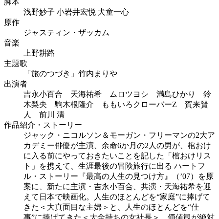
脚本
浅野妙子 小岩井宏悦 犬童一心
原作
ジャスティン・ザッカム
音楽
上野耕路
主題歌
「旅のつづき」竹内まりや
出演者
吉永小百合 天海祐希 ムロツヨシ 満島ひかり 鈴
木梨央 駒木根隆介 ももいろクローバーZ 賀来賢
人 前川 清
作品紹介・ストーリー
ジャック・ニコルソン＆モーガン・フリーマンの2大ア
カデミー俳優が主演、余命6か月の2人の男が、棺おけ
に入る前にやっておきたいことを記した「棺おけリス
ト」を携えて、生涯最後の冒険旅行に出る ハートフ
ル・ストーリー『最高の人生の見つけ方』（’07）を原
案に、新たに主演・吉永小百合、共演・天海祐希を迎
えて日本で映画化。人生のほとんどを“家庭”に捧げて
きた＜大真面目な主婦＞と、人生のほとんどを“仕
事”に捧げてきた＜大金持ちの女社長＞。価値観が絶対