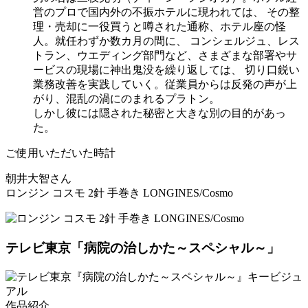
営のプロで国内外の不振ホテルに現われては、 その整
理・売却に一役買うと噂された通称、ホテル座の怪
人。就任わずか数カ月の間に、 コンシェルジュ、レス
トラン、ウエディング部門など、さまざまな部署やサ
ービスの現場に神出鬼没を繰り返しては、 切り口鋭い
業務改善を実践していく。従業員からは反発の声が上
がり、混乱の渦にのまれるプラトン。
しかし彼には隠された秘密と大きな別の目的があっ
た。
ご使用いただいた時計
朝井大智さん
ロンジン コスモ 2針 手巻き LONGINES/Cosmo
テレビ東京
「病院の治しかた～スペシャル～」
作品紹介