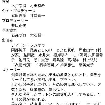
音楽
木戸崇博 村田有希
企画・プロデュース
武田吉孝 井口喜一
プロデューサー
井口正俊
企画協力
石森プロ 大石賢一
出演者
ディーン・フジオカ
阿部純子 尾美としのり とよた真帆 坪倉由幸（我
が家） 益岡徹 永井大 根岸季衣 モロ師岡 矢田亜希
子 池田良 朝井大智 嘉島陸 高橋洋 村上弘明
（友情出演） ／ 石橋蓮司 ／ 加藤雅也 草笛光子
ストーリー
創業以来日本の高級ホテルの象徴ともいわれ、業界を
リードしてきた老舗ホテル、プラトン。
しかし競争激化に伴い、その経営は悪化していた。客
数も落ち、従業員の士気も低下。
そんな凋落したプラトンの総支配人としてある日、ひ
とりの男が招かれる。
男の名は三枝克明（ディーン・フジオカ）。ホテル経