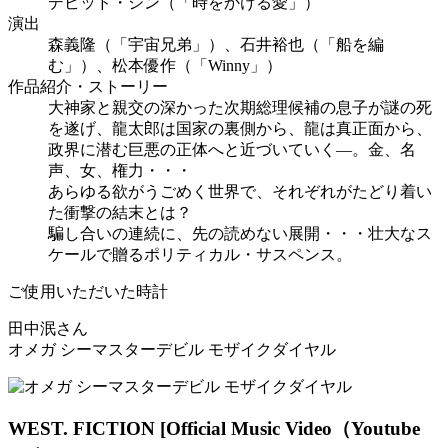
デビッド・シン（「時をかける愛」）
演出
森義隆（「宇宙兄弟」）、石井裕也（「船を編
む」）、松本優作（「Winny」）
作品紹介・ストーリー
大神家と親交の深かった次期総理候補の息子が謎の死
を遂げ、龍太郎は国家の裏側から、龍は真正面から、
政界に潜む巨悪の正体へと近づいていく―。金、名
声、女、権力・・・
あらゆる欲がうごめく世界で、それぞれがたどり着い
た衝撃の結末とは？
騙し合いの連続に、先の読めない展開・・・壮大なス
ケールで贈るポリティカル・サスペンス。
ご使用いただいた時計
田中泯さん
オメガ シーマスターデビル モザイクダイヤル
WEST. FICTION
[Official Music Video（Youtube