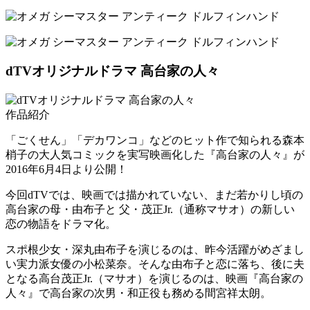
dTVオリジナルドラマ
高台家の人々
作品紹介
「ごくせん」「デカワンコ」などのヒット作で知られる森本
梢子の大人気コミックを実写映画化した『高台家の人々』が
2016年6月4日より公開！
今回dTVでは、映画では描かれていない、まだ若かりし頃の
高台家の母・由布子と 父・茂正Jr.（通称マサオ）の新しい
恋の物語をドラマ化。
スポ根少女・深丸由布子を演じるのは、昨今活躍がめざまし
い実力派女優の小松菜奈。そんな由布子と恋に落ち、後に夫
となる高台茂正Jr.（マサオ）を演じるのは、映画『高台家の
人々』で高台家の次男・和正役も務める間宮祥太朗。