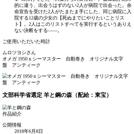
的に違う、出会うはずのない2人が病院で出会った。余
命宣告を受けた2人がたまたま手にした、同じ病院に入
院する12歳の少女の【死ぬまでにやりたいことリス
ト】。2人はこのリストすべてを実行するというありえ
ない決断をする――。
ご使用いただいた時計
ムロツヨシさん
オメガ 1950ｓシーマスター 自動巻き オリジナル文字
盤 アンティーク
文部科学省選定
羊と鋼の森
（配給：東宝）
作品紹介
公開情報
2018年6月8日