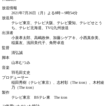
放送情報
2021年7月26日（月）よる8時～9時54分
放送局
テレビ東京、テレビ大阪、テレビ愛知、テレビせとう
ち、テレビ北海道、TVQ九州放送
出演者
小泉孝太郎、高嶋政伸、加藤シゲアキ、小西真奈美、
稲葉友、浅田美代子、角野卓造
監督
清弘誠
脚本
山本むつみ
音楽
羽毛田丈史
プロデューサー
稲田秀樹（テレビ東京）、志村彰（The icon）、木村綾
乃（The icon）
製作
テレビ東京 BSテレ東 The icon