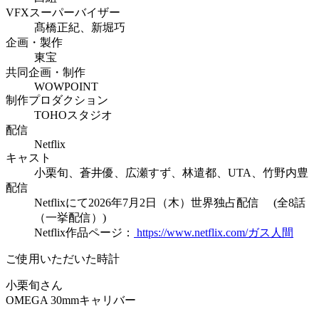
VFXスーパーバイザー
髙橋正紀、新堀巧
企画・製作
東宝
共同企画・制作
WOWPOINT
制作プロダクション
TOHOスタジオ
配信
Netflix
キャスト
小栗旬、蒼井優、広瀬すず、林遣都、UTA、竹野内豊
配信
Netflixにて2026年7月2日（木）世界独占配信 (全8話
（一挙配信）)
Netflix作品ページ：
https://www.netflix.com/ガス人間
ご使用いただいた時計
小栗旬さん
OMEGA 30mmキャリバー