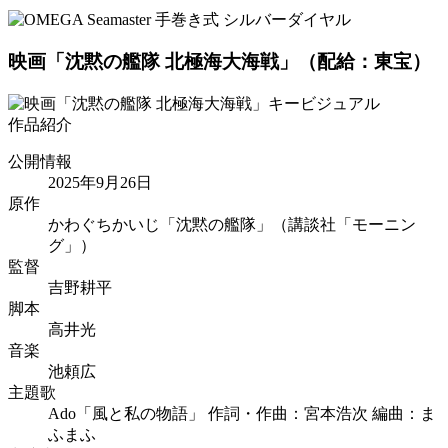
映画「沈黙の艦隊 北極海大海戦」
（配給：東宝）
作品紹介
公開情報
2025年9月26日
原作
かわぐちかいじ「沈黙の艦隊」（講談社「モーニン
グ」）
監督
吉野耕平
脚本
高井光
音楽
池頼広
主題歌
Ado「風と私の物語」
作詞・作曲：
宮本浩次
編曲：
ま
ふまふ