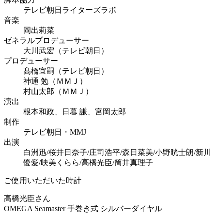
テレビ朝日ライターズラボ
音楽
岡出莉菜
ゼネラルプロデューサー
大川武宏（テレビ朝日）
プロデューサー
髙橋宜嗣（テレビ朝日）
神通 勉（ＭＭＪ）
村山太郎（ＭＭＪ）
演出
根本和政、日暮 謙、宮岡太郎
制作
テレビ朝日・MMJ
出演
白洲迅/桜井日奈子/庄司浩平/森日菜美/小野晄士朗/新川
優愛/映美くらら/高橋光臣/筒井真理子
ご使用いただいた時計
高橋光臣さん
OMEGA Seamaster 手巻き式 シルバーダイヤル