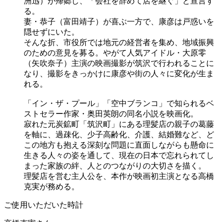
洲迅）が帰郷し、「会社を辞めて店を継ぐ」と宣言す
る。
妻・恭子（富田靖子）が喜ぶ一方で、康彦は戸惑いを
隠せずにいた。
そんな折、市役所では地元の経営者を集め、地域振興
のための意見を募る。やがて人気アイドル・大原零
（矢吹奈子）主演の映画撮影が筑沢で行われることに
なり、撮影をきっかけに康彦や街の人々に変化が生ま
れる。
「イン・ザ・プール」「空中ブランコ」で知られるベ
ストセラー作家・奥田英朗の同名小説を映画化。
寂れた元炭鉱町「筑沢町」にある理髪店の親子の葛藤
を軸に、過疎化、少子高齢化、介護、結婚難など、ど
この地方も抱える深刻な問題に直面しながらも懸命に
生きる人々の姿を通して、現在の日本で忘れられてし
まった家族の絆、人とのつながりの大切さを描く。
理髪店を営む主人公を、本作が映画初主演となる高橋
克実が務める。
ご使用いただいた時計