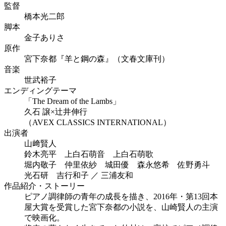
監督
橋本光二郎
脚本
金子ありさ
原作
宮下奈都『羊と鋼の森』（文春文庫刊）
音楽
世武裕子
エンディングテーマ
「The Dream of the Lambs」
久石 譲×辻井伸行
（AVEX CLASSICS INTERNATIONAL）
出演者
山﨑賢人
鈴木亮平 上白石萌音 上白石萌歌
堀内敬子 仲里依紗 城田優 森永悠希 佐野勇斗
光石研 吉行和子 ／ 三浦友和
作品紹介・ストーリー
ピアノ調律師の青年の成長を描き、2016年・第13回本
屋大賞を受賞した宮下奈都の小説を、山崎賢人の主演
で映画化。