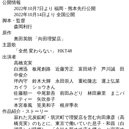
公開情報
2022年10月7日より 福岡・熊本先行公開
2022年10月14日より 全国公開
脚本・監督
森岡利行
原作
奥田英朗 「向田理髪店」
主題歌
「全然 変わらない」 HKT48
出演者
高橋克実
白洲迅 板尾創路 近藤芳正 富田靖子 芦川誠 田
中俊介
坪内守 鈴木大輝 永田崇人 重松隆志 運上弘菜
カイラ ショウきん
佐藤順一 中尾新吾 前田みどり 林田麻里 まこパ
ーティー 矢吹奈子
本宮泰風 筧美和子 根岸季衣
作品紹介・ストーリー
寂れた元炭鉱町・筑沢町で理髪店を営む向田康彦（高
橋克実）のもとに、東京で働いていた息子・和昌（白