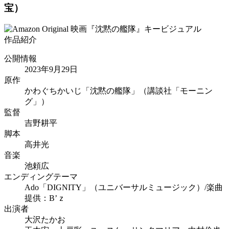
宝）
作品紹介
公開情報
2023年9月29日
原作
かわぐちかいじ「沈黙の艦隊」（講談社「モーニン
グ」）
監督
吉野耕平
脚本
高井光
音楽
池頼広
エンディングテーマ
Ado「DIGNITY」（ユニバーサルミュージック）/楽曲
提供：B’ｚ
出演者
大沢たかお