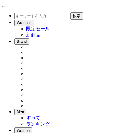
メ
ニ
検
検索
ュ
索
Watches
ー
限定セール
を
新商品
開
閉
Brand
Men
すべて
ランキング
Women