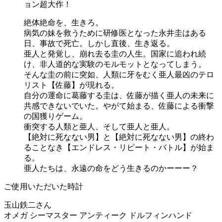
ョン超大作！
絶体絶命を、生きろ。
病気の妹を救うために研修医となった永井圭はある
日、事故で死亡。しかし直後、生き返る。
亜人と発覚し、崩れ去る圭の人生。国家に追われ続
け、非人道的な実験のモルモットとなってしまう。
そんな圭の前に突如、人類に牙をむく亜人最凶のテロ
リスト【佐藤】が現れる。
自分の運命に葛藤する圭は、佐藤が描く亜人の未来に
共感できないでいた。やがて始まる、佐藤による衝撃
の国獲りゲーム。
衝突する人類と亜人、そして亜人と亜人。
【絶対に死なない男】と【絶対に死なない男】の終わ
ることなき【エンドレス・リピート・バトル】が始ま
る。
亜人たちは、永遠の命をどう生きるのかーーー？
ご使用いただいた時計
玉山鉄二さん
オメガ シーマスター アンティーク ドルフィンハンド