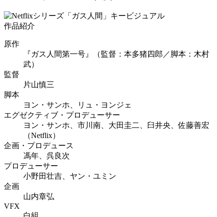
作品紹介
原作
『ガス人間第一号』（監督：本多猪四郎／脚本：木村
武）
監督
片山慎三
脚本
ヨン・サンホ、リュ・ヨンジェ
エグゼクティブ・プロデューサー
ヨン・サンホ、市川南、大田圭二、臼井央、佐藤善宏
（Netflix）
企画・プロデュース
馮年、呉良次
プロデューサー
小野田壮吉、ヤン・ユミン
企画
山内章弘
VFX
白組