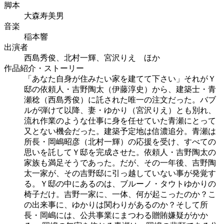
脚本
大森寿美男
音楽
稲本響
出演者
西島秀俊、北村一輝、宮沢りえ ほか
作品紹介・ストーリー
「あなた自身が住みたい家を建てて下さい」それがＹ
邸の依頼人・吉野陶太（伊藤淳史）から、建築士・青
瀬稔（西島秀俊）に託された唯一の注文だった。バブ
ルが弾けて以降、妻・ゆかり（宮沢りえ）とも別れ、
流れ作業のような仕事に身を任せていた青瀬にとって
又とない機会だった。建築予定地は信濃追分。青瀬は
所長・岡嶋昭彦（北村一輝）の応援を受け、すべての
思いを託してＹ邸を完成させた。依頼人・吉野陶太の
家族も満足そうであった。だが、その一年後、吉野陶
太一家が、その吉野邸に引っ越していない事が発覚す
る。Ｙ邸の中にあるのは、ブルーノ・タウトゆかりの
椅子だけ。吉野一家に、一体、何が起こったのか？こ
の出来事に、ゆかりは関わりがあるのか？そして所
長・岡嶋には、公共事業にまつわる贈賄嫌疑がかか