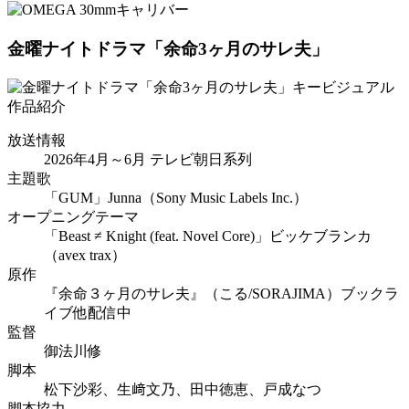
金曜ナイトドラマ「余命3ヶ月のサレ夫」
作品紹介
放送情報
2026年4月～6月 テレビ朝日系列
主題歌
「GUM」Junna（Sony Music Labels Inc.）
オープニングテーマ
「Beast ≠ Knight (feat. Novel Core)」ビッケブランカ
（avex trax）
原作
『余命３ヶ月のサレ夫』（こる/SORAJIMA）ブックラ
イブ他配信中
監督
御法川修
脚本
松下沙彩、生﨑文乃、田中徳恵、戸成なつ
脚本協力