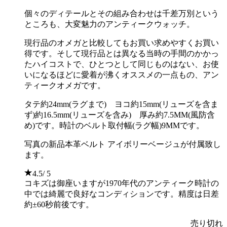
個々のディテールとその組み合わせは千差万別という
ところも、大変魅力のアンティークウォッチ。
現行品のオメガと比較してもお買い求めやすくお買い
得です。そして現行品とは異なる当時の手間のかかっ
たハイコストで、ひとつとして同じものはない、お使
いになるほどに愛着が沸くオススメの一点もの、アン
ティークオメガです。
タテ約24mm(ラグまで) ヨコ約15mm(リューズを含ま
ず)約16.5mm(リューズを含み) 厚み約7.5MM(風防含
め)です。時計のベルト取付幅(ラグ幅)9MMです。
写真の新品本革ベルト アイボリーベージュが付属致し
ます。
4.5
/ 5
コキズは御座いますが1970年代のアンティーク時計の
中では綺麗で良好なコンディションです。精度は日差
約±60秒前後です。
売り切れ