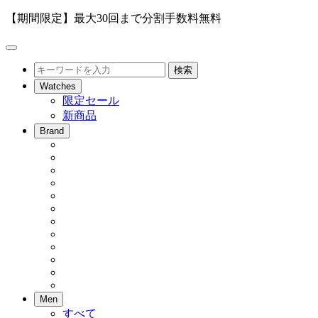
【期間限定】最大30回まで分割手数料無料
メ
ニ
検
検索
ュ
索
Watches
ー
限定セール
を
新商品
開
閉
Brand
Men
すべて