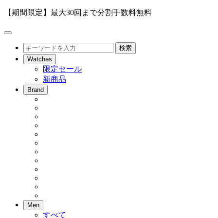
【期間限定】最大30回まで分割手数料無料
メ
ニ
検
検索
ュ
索
Watches
ー
限定セール
を
新商品
開
閉
Brand
Men
すべて