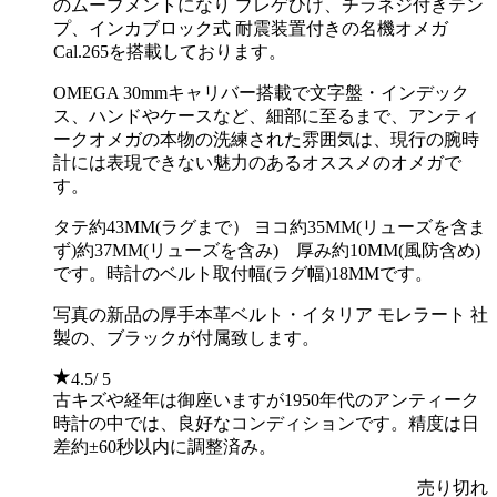
のムーブメントになり ブレゲひげ、チラネジ付きテン
プ、インカブロック式 耐震装置付きの名機オメガ
Cal.265を搭載しております。
OMEGA 30mmキャリバー搭載で文字盤・インデック
ス、ハンドやケースなど、細部に至るまで、アンティ
ークオメガの本物の洗練された雰囲気は、現行の腕時
計には表現できない魅力のあるオススメのオメガで
す。
タテ約43MM(ラグまで） ヨコ約35MM(リューズを含ま
ず)約37MM(リューズを含み) 厚み約10MM(風防含め)
です。時計のベルト取付幅(ラグ幅)18MMです。
写真の新品の厚手本革ベルト・イタリア モレラート 社
製の、ブラックが付属致します。
4.5
/ 5
古キズや経年は御座いますが1950年代のアンティーク
時計の中では、良好なコンディションです。精度は日
差約±60秒以内に調整済み。
売り切れ