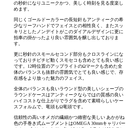
の秒針になりユニークかつ、美しく時刻を見る度楽し
めます。
同じくゴールドーカラーの長短針もアンティークの希
少なリーフハンドでフェイスとの相性良く、またスッ
キリとしたノンデイトがこのダイアルデザインに更に
拍車の掛かったより良い雰囲気を醸し出しておりま
す。
更に秒針のスモールセコンド部分もクロスラインにな
っておりチビチビ動くスモセコも含めとても良い感じ
です。12時位置のアップライトのΩマークも含めた全
体のバランスも抜群の雰囲気でとても良い感じで、存
在感をより放った魅力のフェイス。
全体のバランスも良いラウンド型の美しいシェープの
ラウンドケースはアンティークならではの質感の良い
ハイコストな仕上がりでラグを含めて素晴らしいケー
スフォルムで、竜頭もΩ竜頭です。
信頼性の高いオメガの繊細かつ緻密な美しい あかがね
色の手巻き式ムーブメントはOMEGA 30mmキャリバー