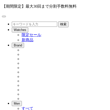
【期間限定】最大30回まで分割手数料無料
メ
ニ
検
検索
ュ
索
Watches
ー
限定セール
を
新商品
開
閉
Brand
Men
すべて