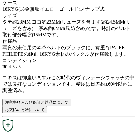
ケース
18KYG(18金無垢イエローゴールド)スナップ式
サイズ
タテ約28MM ヨコ約23MM(リューズを含まず)約24.5MM(リ
ューズを含み) 厚み約6MM(風防含め)です。時計のベルト
取付部分幅 約15MMです。
付属品
写真の未使用の本革ベルトのブラックに、貴重なPATEK
PHILIPPEの純正 18KYG素材のバックルが付属致します。
コンディション
4.5
/ 5
コキズは御座いますがこの時代のヴィンテージウォッチの中
では良好なコンディションです。精度は日差約±60秒以内に
調整済み。
注意事項および保証と返品について
お支払い方法について