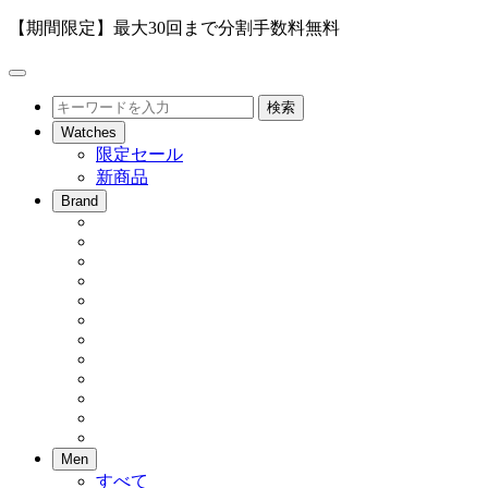
【期間限定】最大30回まで分割手数料無料
メ
ニ
検
検索
ュ
索
Watches
ー
限定セール
を
新商品
開
閉
Brand
Men
すべて