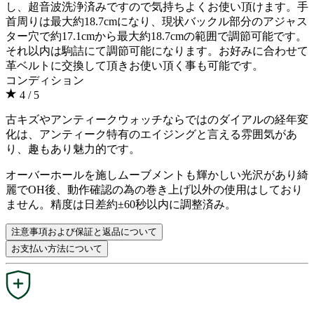
し、超音波洗浄済みですので気持ちよくお使い頂けます。手
首周りは最大約18.7cmになり、現状バックル部分のアジャス
ター穴で約17.1cmから最大約18.7cmの範囲で調節可能です。
それ以内は駒詰にて調節可能になります。お好みに合わせて
革ベルトに交換して頂きお使い頂く事も可能です。
コンディション
4
/ 5
古キズやアンティークウォッチならではのダイアルの経年変
化は、アンティーク特有のエイジングと言える雰囲気があ
り、趣もあり魅力的です。
オーバーホールを施しムーブメントも輝かしい光沢があり綺
麗でOH後、動作確認の為の巻き上げ以外の使用はしており
ません。精度は日差約±60秒以内に調整済み。
注意事項および保証と返品について
お支払い方法について