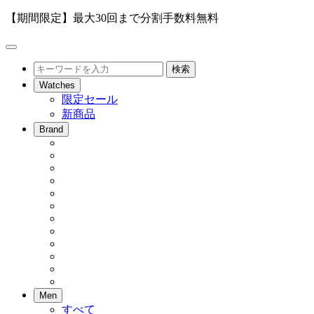
【期間限定】最大30回まで分割手数料無料
メ
ニ
検
検索
ュ
索
Watches
ー
限定セール
を
新商品
開
閉
Brand
Men
すべて