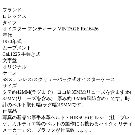
ブランド
ロレックス
タイプ
オイスター アンティーク VINTAGE Ref.6426
年代
1970年式
ムーブメント
Cal.1225 手巻き式
文字盤
オリジナル
ケース
SSステンレス/スクリューバック式オイスターケース
サイズ
タテ約42MM(ラグまで） ヨコ約35MM(リューズを含まず)約
37MM(リューズを含み) 厚み約10MM(風防含め）です。時
計のベルト取付幅(ラグ幅)19MMです。
付属品
写真の新品の厚手本革ベルト・HIRSCH(ヒルシュ)社「ブレ
ゲ、カルティエ等のベルトの製作にも携わるハイクオリティ
メーカー」の、ブラックが付属致します。