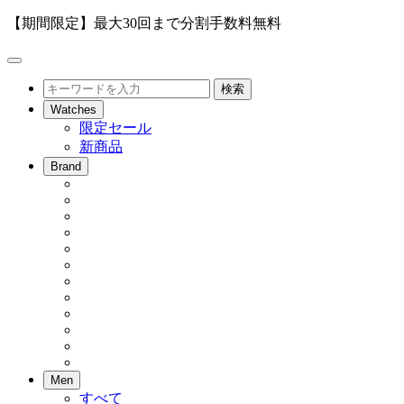
【期間限定】最大30回まで分割手数料無料
メ
ニ
検
検索
ュ
索
Watches
ー
限定セール
を
新商品
開
閉
Brand
Men
すべて