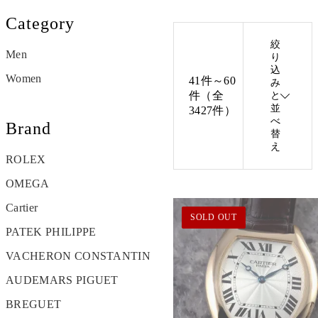
Category
絞
Men
り
込
Women
41件～60
み
件（全
と
並
3427件）
べ
Brand
替
え
ROLEX
OMEGA
Cartier
SOLD OUT
PATEK PHILIPPE
VACHERON CONSTANTIN
AUDEMARS PIGUET
BREGUET