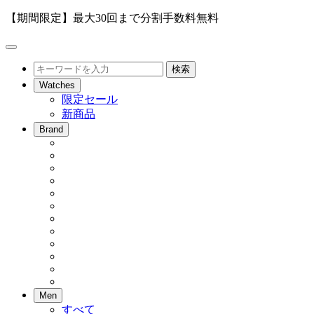
【期間限定】最大30回まで分割手数料無料
メ
ニ
検
検索
ュ
索
Watches
ー
限定セール
を
新商品
開
閉
Brand
Men
すべて