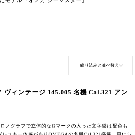
たモデル『オメガ シーマスター』
絞り込みと並べ替え
ンテージ 145.005 名機 Cal.321 アン
クロノグラフで立体的なΩマークの入った文字盤は配色も
スも一体感がありOMEGAの名機Cal.321搭載。更にシ