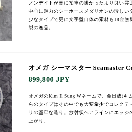
ノンデイトが更に拍車の掛かったより良い雰
中心に魅力のシーホースメダリオンの珍しいタ
少なタイプで更に文字盤自体の素材も18金無
製の逸品。
オメガ シーマスター Seamaster Cosm
899,800
JPY
オメガのKim Il Sung Wネームで、金日
らのタイプはその中でも大変希少でコレクテ
リの堅牢な造り。放射状ヘアラインにエッジ
上がり。