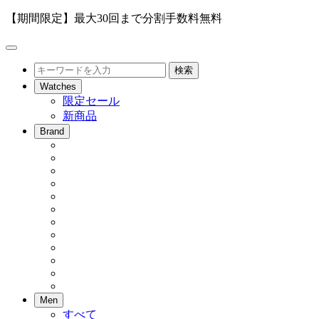
【期間限定】最大30回まで分割手数料無料
メ
ニ
検
検索
ュ
索
Watches
ー
限定セール
を
新商品
開
閉
Brand
Men
すべて